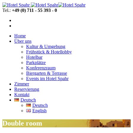
Tel.:
+49 (0) 711 - 55 393 - 0
Home
Über uns
Kultur & Umgebung
Frühstück & Hotellobby
Hotelbar
Parkplätze
Konferenzraum
Biergarten & Terrasse
Events im Hotel Spahr
Zimmer
Reservierung
Kontakt
Deutsch
Deutsch
English
Double room